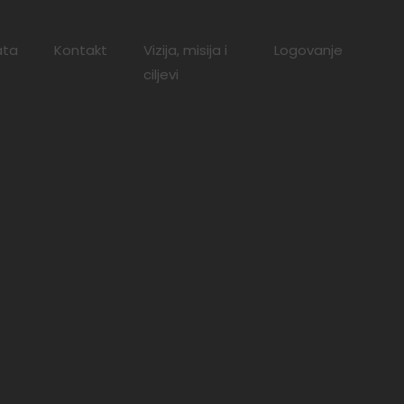
ata
Kontakt
Vizija, misija i
Logovanje
ciljevi