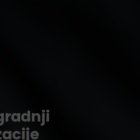
gradnji
zacije