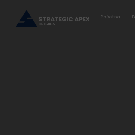
Početna
E
STRATEGIC APEX
BIJELJINA